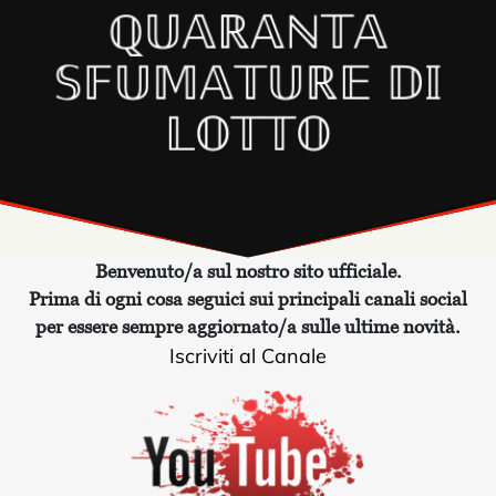
ℚ𝕌𝔸ℝ𝔸ℕ𝕋𝔸
𝕊𝔽𝕌𝕄𝔸𝕋𝕌ℝ𝔼 𝔻𝕀
𝕃𝕆𝕋𝕋𝕆
Benvenuto/a sul nostro sito ufficiale.
Prima di ogni cosa seguici sui principali canali social
per essere sempre aggiornato/a sulle ultime novità.
Iscriviti al Canale